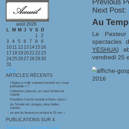
Previous P
Next Post:
Au Templ
août 2026
L
M
M
J
V
S
D
Le Pasteu
1
2
spectacles d
3
4
5
6
7
8
9
10
11
12
13
14
15
16
YESHUA
) a
17
18
19
20
21
22
23
vendredi 25 e
24
25
26
27
28
29
30
31
« Avr
ARTICLES RÉCENTS
L’Eglise a-t-elle vraiment terminé sa « mue
judéophile » ?
Catherine Labouré, un cœur brulant de
charité
Première Crèche vivante à Paris: merci !
Au Temple de Limoges, deux belles
soirées
un ami du festival se produit le 25 nov. !
PUBLICATIONS SUR X
Tweets by ChEocheDuval