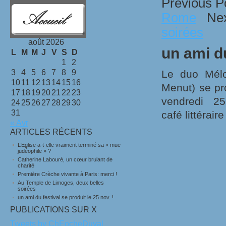
Previous P
Rome
Next
soirées
août 2026
un ami du
L
M
M
J
V
S
D
1
2
3
4
5
6
7
8
9
Le duo Mélo
10
11
12
13
14
15
16
Menut) se pr
17
18
19
20
21
22
23
vendredi
2
24
25
26
27
28
29
30
31
café littérai
« Avr
ARTICLES RÉCENTS
L’Eglise a-t-elle vraiment terminé sa « mue
judéophile » ?
Catherine Labouré, un cœur brulant de
charité
Première Crèche vivante à Paris: merci !
Au Temple de Limoges, deux belles
soirées
un ami du festival se produit le 25 nov. !
PUBLICATIONS SUR X
Tweets by ChEocheDuval