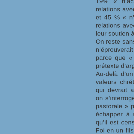
19% « n’acc
relations ave
et 45 % « n’
relations ave
leur soutien à
On reste sans
n’éprouvera
parce que « 
prétexte d’arg
Au-delà d’un
valeurs chré
qui devrait 
on s’interrog
pastorale » p
échapper à u
qu’il est cen
Foi en un fil