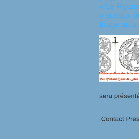
« Le Retour
« sceaux d
tirage au so
sera présenté
Contact Pres