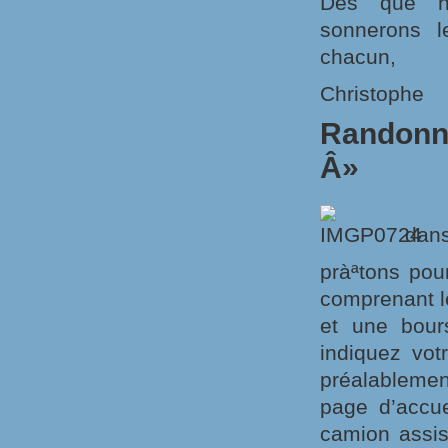
Dès que n
sonnerons le
chacun,
Christophe
Randonne
Â»
dans 
pràªtons po
comprenant le
et une bours
indiquez votr
préalablemen
page d’accu
camion assis