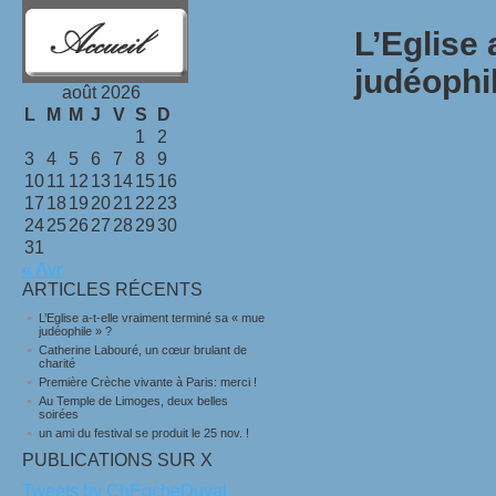
L’Eglise 
judéophil
août 2026
L
M
M
J
V
S
D
1
2
3
4
5
6
7
8
9
10
11
12
13
14
15
16
17
18
19
20
21
22
23
24
25
26
27
28
29
30
31
« Avr
ARTICLES RÉCENTS
L’Eglise a-t-elle vraiment terminé sa « mue
judéophile » ?
Catherine Labouré, un cœur brulant de
charité
Première Crèche vivante à Paris: merci !
Au Temple de Limoges, deux belles
soirées
un ami du festival se produit le 25 nov. !
PUBLICATIONS SUR X
Tweets by ChEocheDuval