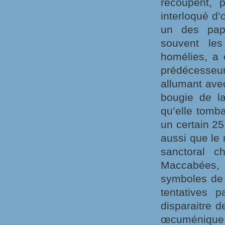
recoupent, p
interloqué d’
un des pape
souvent le
homélies, a 
prédécesseu
allumant ave
bougie de la
qu’elle tomb
un certain 2
aussi que le 
sanctoral c
Maccabées,
symboles de l
tentatives p
disparaitre d
œcuménique