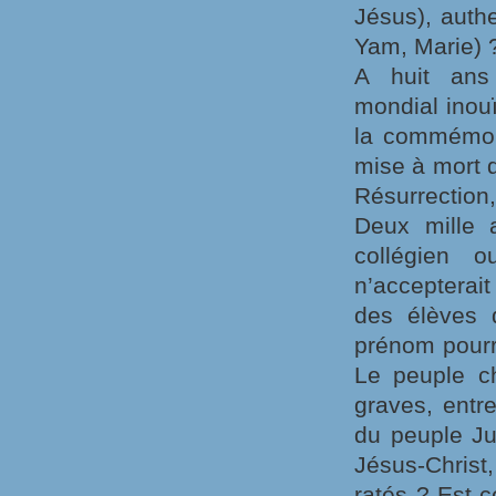
Jésus), auth
Yam, Marie) 
A huit ans 
mondial inouï
la commémor
mise à mort d
Résurrection,
Deux mille a
collégien 
n’accepterait
des élèves d
prénom pourra
Le peuple ch
graves, entr
du peuple J
Jésus-Christ
ratés ? Est-c