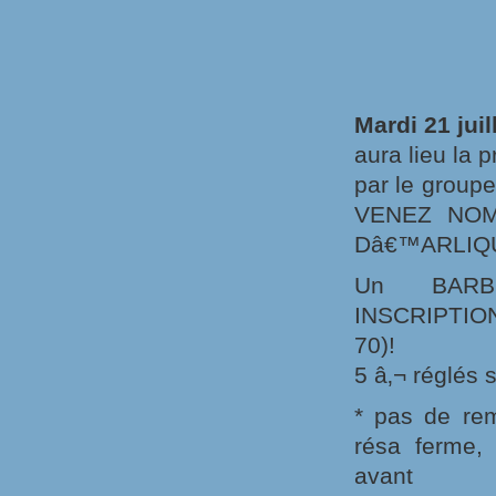
Mardi 21 juil
aura lieu la 
par le groupe 
VENEZ NOM
Dâ€™ARLIQU
Un BARBEC
INSCRIPTION
70)!
5 â‚¬ réglés 
* pas de re
résa ferme,
avant