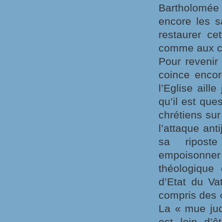
Bartholomée
encore les s
restaurer ce
comme aux ch
Pour revenir
coince encor
l’Eglise aill
qu’il est que
chrétiens sur
l’attaque an
sa riposte
empoisonner
théologique 
d’Etat du Va
compris des «
La « mue jud
est loin d’