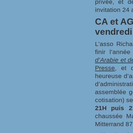
privée, et d
invitation 24 
CA et AG
vendredi
L’asso Richa
finir l’ann
d’Arabie et 
Presse
, et
heureuse d’a
d’administra
assemblée gé
cotisation) s
21H puis 2
chaussée Ma
Mitterrand 8