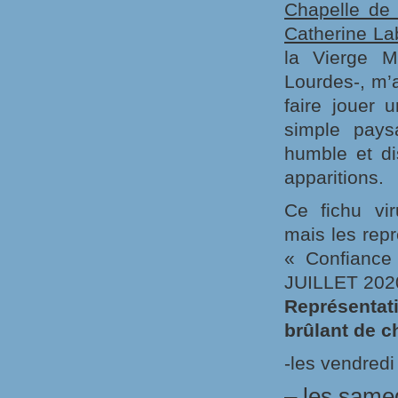
Chapelle de
Catherine La
la Vierge M
Lourdes-, m’
faire jouer 
simple pays
humble et di
apparitions.
Ce fichu vir
mais les repr
« Confianc
JUILLET 202
Représentat
brûlant de c
-les vendredi 
– les samedi