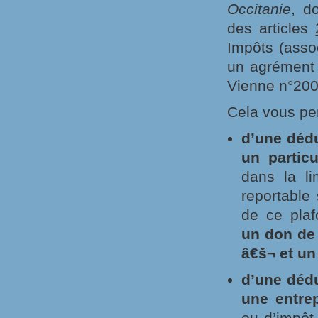
Occitanie
, d
des articles
Impôts (assoc
un agrément 
Vienne n°200
Cela vous per
d’une déd
un particu
dans la l
reportable
de ce plaf
un don de
â€š¬ et un
d’une déd
une entrep
ou d’impôt 