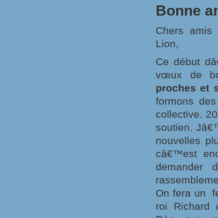
Bonne an
Chers amis 
Lion,
Ce début dâ
vœux de b
proches et 
formons des
collective. 2
soutien. Jâ€
nouvelles pl
câ€™est enc
demander d
rassemblemen
On fera un fe
roi Richard 