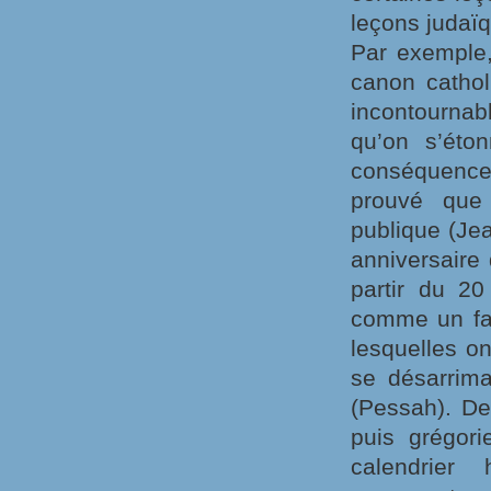
leçons judaï
Par exemple, 
canon cathol
incontournab
qu’on s’éto
conséquence 
prouvé que
publique (Je
anniversaire 
partir du 20
comme un fai
lesquelles on
se désarrima
(Pessah). Dep
puis grégori
calendrier 