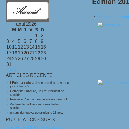
Edition 20
S’inscrire à la ran
août 2026
L
M
M
J
V
S
D
1
2
3
4
5
6
7
8
9
10
11
12
13
14
15
16
17
18
19
20
21
22
23
24
25
26
27
28
29
30
31
« Avr
ARTICLES RÉCENTS
L’Eglise a-t-elle vraiment terminé sa « mue
judéophile » ?
Catherine Labouré, un cœur brulant de
charité
Première Crèche vivante à Paris: merci !
Au Temple de Limoges, deux belles
soirées
un ami du festival se produit le 25 nov. !
PUBLICATIONS SUR X
Tweets by ChEocheDuval