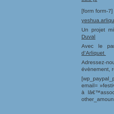
[form form-7]
yeshua.arliq
Un projet m
Duval
Avec le par
d’Arliquet
Adressez-no
évènement, re
[wp_paypal_
email= »fest
à lâ€™assoc
other_amount