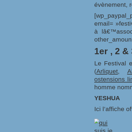
évènement, re
[wp_paypal_
email= »fest
à lâ€™assoc
other_amount
1er , 2 & 
Le Festival 
(
Arliquet
,
A
ostensions l
homme nom
YESHUA
Ici l’affiche of