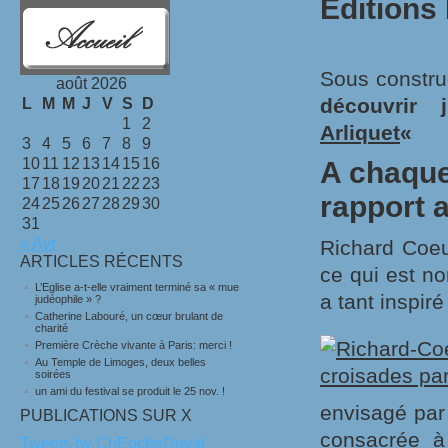
Editions
Sous constru
août 2026
découvrir
L
M
M
J
V
S
D
1
2
Arliquet
«
3
4
5
6
7
8
9
10
11
12
13
14
15
16
A chaque
17
18
19
20
21
22
23
rapport 
24
25
26
27
28
29
30
31
« Avr
Richard Coeu
ARTICLES RÉCENTS
ce qui est no
L’Eglise a-t-elle vraiment terminé sa « mue
a tant inspiré
judéophile » ?
Catherine Labouré, un cœur brulant de
charité
Première Crèche vivante à Paris: merci !
Au Temple de Limoges, deux belles
soirées
un ami du festival se produit le 25 nov. !
envisagé par
PUBLICATIONS SUR X
consacrée à
Tweets by ChEocheDuval