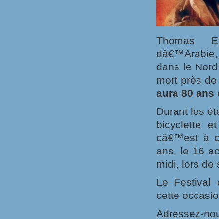
Thomas Ed
dâ€™Arabie, 
dans le Nord
mort près de
aura 80 ans 
Durant les ét
bicyclette e
câ€™est à ce
ans, le 16 a
midi, lors de
Le Festival 
cette occasio
Adressez-no