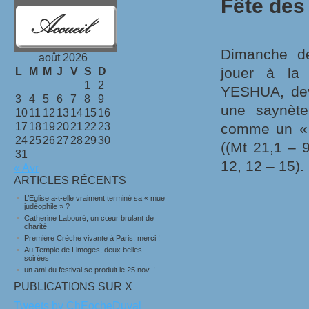
Fête de
Dimanche de
août 2026
jouer à la 
L
M
M
J
V
S
D
1
2
YESHUA, de
3
4
5
6
7
8
9
une saynète
10
11
12
13
14
15
16
17
18
19
20
21
22
23
comme un « g
24
25
26
27
28
29
30
((Mt 21,1 – 
31
12, 12 – 15).
« Avr
ARTICLES RÉCENTS
L’Eglise a-t-elle vraiment terminé sa « mue
judéophile » ?
Catherine Labouré, un cœur brulant de
charité
Première Crèche vivante à Paris: merci !
Au Temple de Limoges, deux belles
soirées
un ami du festival se produit le 25 nov. !
PUBLICATIONS SUR X
Tweets by ChEocheDuval