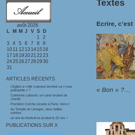
Textes
Ecrire, c’es
août 2026
L
M
M
J
V
S
D
1
2
3
4
5
6
7
8
9
10
11
12
13
14
15
16
17
18
19
20
21
22
23
24
25
26
27
28
29
30
31
« Avr
ARTICLES RÉCENTS
L’Eglise a-t-elle vraiment terminé sa « mue
« Bon » ?…
judéophile » ?
Catherine Labouré, un cœur brulant de
charité
Première Crèche vivante à Paris: merci !
Au Temple de Limoges, deux belles
soirées
un ami du festival se produit le 25 nov. !
PUBLICATIONS SUR X
Tweets by ChEocheDuval