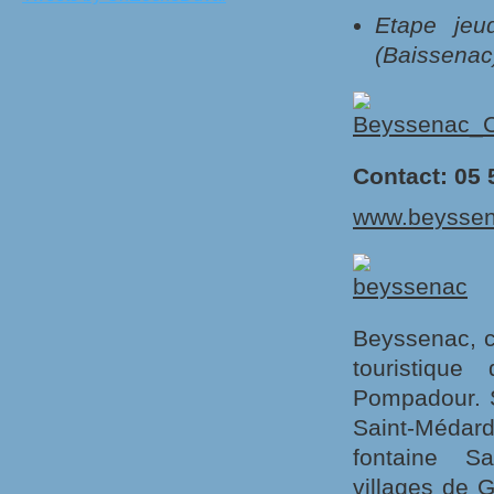
Etape je
(
Baissenac
Contact: 05 
www.beysse
Beyssenac, c
touristiqu
Pompadour. S
Saint-Médard
fontaine Sa
villages de G