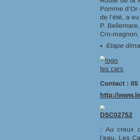
Route de la
Pomme d’Or e
de l’été, a e
P. Bellemare,
Cro-magnon, 
Etape dima
Contact : 05
http://www.l
:
Au creux d
l’eau, Les Ca