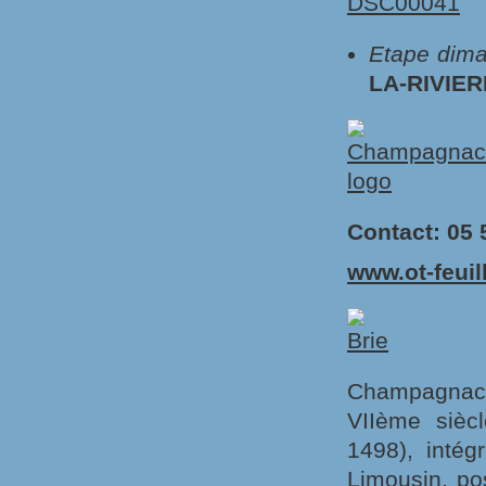
Etape dima
LA-RIVIER
Contact: 05 
www.ot-feuil
Champagnac
VIIème sièc
1498), intég
Limousin, po