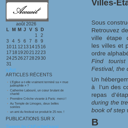
Villes-Et
Sous constru
août 2026
Retrouvez de
L
M
M
J
V
S
D
1
2
ville étape 
3
4
5
6
7
8
9
les villes et
10
11
12
13
14
15
16
17
18
19
20
21
22
23
ordre alphab
24
25
26
27
28
29
30
Find touris
31
Festival, the 
« Avr
ARTICLES RÉCENTS
Un hébergeme
L’Eglise a-t-elle vraiment terminé sa « mue
judéophile » ?
à l’un des c
Catherine Labouré, un cœur brulant de
repas d’ét
charité
Première Crèche vivante à Paris: merci !
during the tr
Au Temple de Limoges, deux belles
soirées
book of step
un ami du festival se produit le 25 nov. !
PUBLICATIONS SUR X
B
Tweets by ChEocheDuval