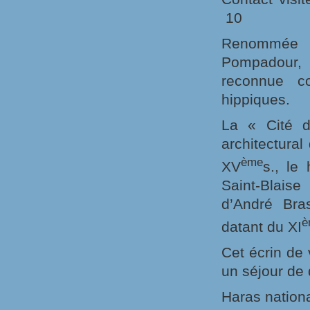
10
Renommée p
Pompadour, 
reconnue c
hippiques.
La « Cité d
architectural
ème
XV
s., le
Saint-Blais
d’André Bras
datant du XI
Cet écrin de 
un séjour de 
Haras nation