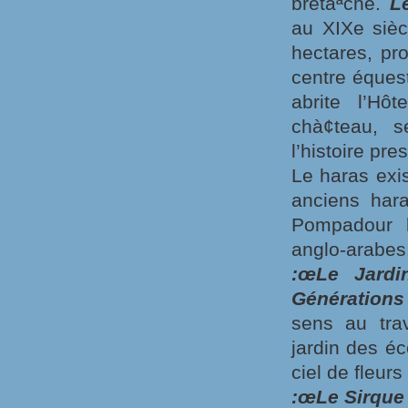
bretàªche.
L
au XIXe sièc
hectares, pr
centre éques
abrite l’Hô
chà¢teau, s
l’histoire pr
Le haras exis
anciens har
Pompadour 
anglo-arabes
:œLe Jardi
Générations 
sens au tra
jardin des éc
ciel de fleurs
:œLe Sirque