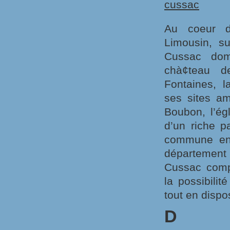
Au coeur d
Limousin, s
Cussac dom
chà¢teau d
Fontaines, 
ses sites am
Boubon, l’ég
d’un riche p
commune en 
département
Cussac compt
la possibili
tout en dispo
D