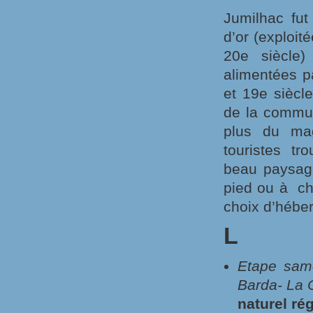
Jumilhac fut
d’or (exploit
20e siècle)
alimentées pa
et 19e siècle
de la commune
plus du mag
touristes tr
beau paysag
pied ou à ch
choix d’hébe
L
Etape sam
Barda- La 
naturel ré