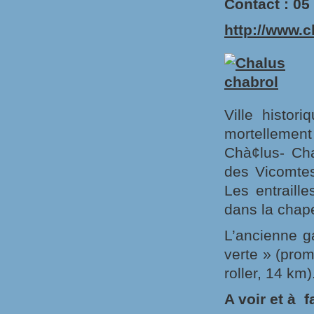
Contact : 05
http://www.
Ville histor
mortellemen
Chà¢lus- Cha
des Vicomtes
Les entraill
dans la chap
L’ancienne ga
verte » (pro
roller, 14 km)
A voir et à fa