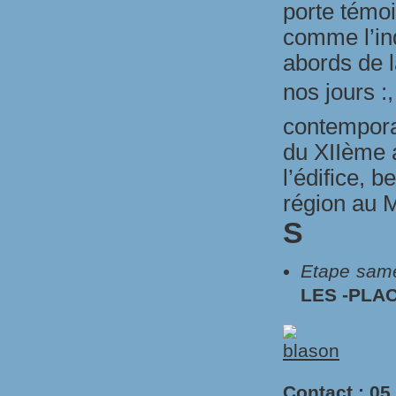
porte témo
comme l’ind
abords de l
nos jours :
contemporai
du XIIème 
l’édifice, 
région au 
S
Etape sam
LES -PLA
Contact : 05