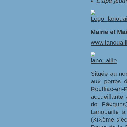
Etape jeud
Mairie et Ma
www.lanouail
Située au no
aux portes 
Rouffiac-en
accueillante 
de Pà¢ques)
Lanouaille 
(XIXème sièc