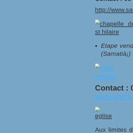
http://www.sai
Etape vend
(
Samatià¡
)
Contact : 
www.saint-
Aux limites 