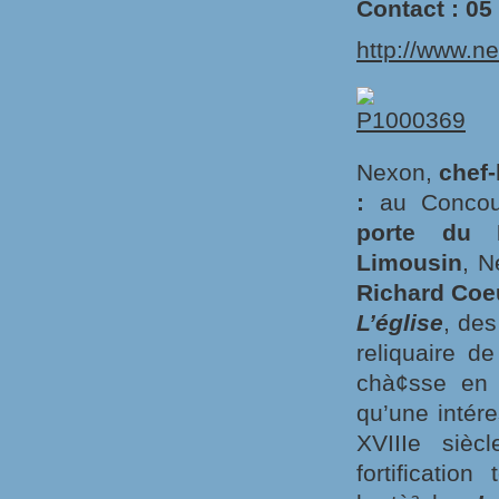
Contact : 05
http://www.ne
Nexon,
chef-
:
au Concour
porte du P
Limousin
, N
Richard Coeu
L’église
, des
reliquaire d
chà¢sse en c
qu’une intér
XVIIIe sièc
fortificatio