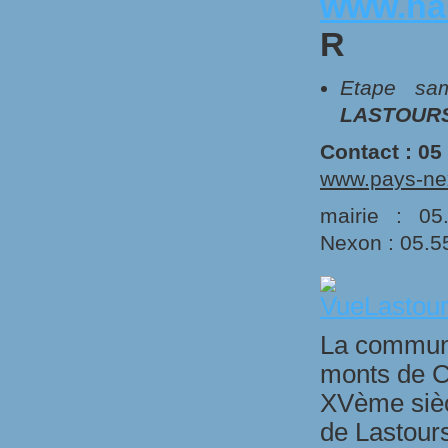
www.har
R
Etape s
LASTOUR
Contact : 05
www.pays-nex
mairie : 05
Nexon : 05.5
La commune
monts de Ch
XVème sièc
de Lastours