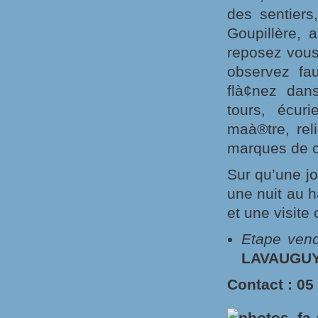
des sentiers
Goupillère,
reposez vous
observez fau
flà¢nez dans
tours, écur
maà®tre, rel
marques de c
Sur qu’une jo
une nuit au 
et une visit
Etape ven
LAVAUGU
Contact : 05