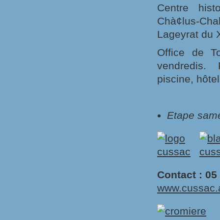
Centre hist
Chà¢lus-Chab
Lageyrat du 
Office de T
vendredis. 
piscine, hôte
Etape same
Contact : 05
www.cussac.a