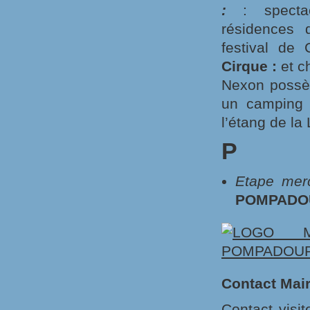
:
: spectacle
résidences 
festival de
Cirque :
et c
Nexon possèd
un camping 
l’étang de la
P
Etape mer
POMPADO
Contact Mai
Contact visi