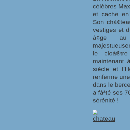
célèbres Max
et cache en
Son chà¢teau
vestiges et 
à¢ge au 
majestueusem
le cloà®t
maintenant à
siècle et l’
renferme une 
dans le berce
a fàªté ses 7
sérénité !