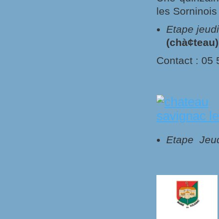
les Sorninois
Etape jeud
(chà¢teau)
Contact : 05 
Etape Jeud