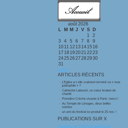
août 2026
L
M
M
J
V
S
D
1
2
3
4
5
6
7
8
9
10
11
12
13
14
15
16
17
18
19
20
21
22
23
24
25
26
27
28
29
30
31
« Avr
ARTICLES RÉCENTS
L’Eglise a-t-elle vraiment terminé sa « mue
judéophile » ?
Catherine Labouré, un cœur brulant de
charité
Première Crèche vivante à Paris: merci !
Au Temple de Limoges, deux belles
soirées
un ami du festival se produit le 25 nov. !
PUBLICATIONS SUR X
Tweets by ChEocheDuval