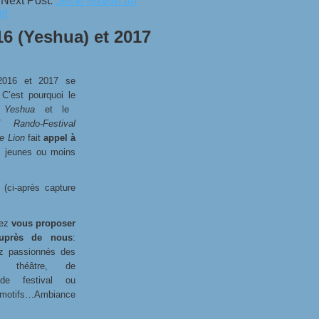
ext Post:
5ème édition du
t!
6 (Yeshua) et 2017
 2016 et 2017 se
 C’est pourquoi le
 Yeshua
et le
 Rando-Festival
e Lion
fait
appel à
, jeunes ou moins
(ci-après capture
vez
vous proposer
auprès de nous
:
z passionnés des
e théâtre, de
n de festival ou
tifs…Ambiance