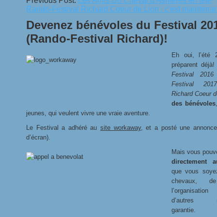
Previous Post:
Les Amis Du Cheval d'Asnières en fête
N
Rando-Festival Richard Coeur de Lion : c'est maintenan
Devenez bénévoles du Festival 201
(Rando-Festival Richard)!
Eh oui, l’été
préparent déjà!
Festival 2016
Festival 2017
Richard Coeur d
des bénévoles
jeunes, qui veulent vivre une vraie aventure.
Le Festival a adhéré au
site workaway
, et a posté une annonce 
d’écran).
Mais vous pou
directement 
que vous soye
chevaux, d
l’organisatio
d’autres mo
garantie.