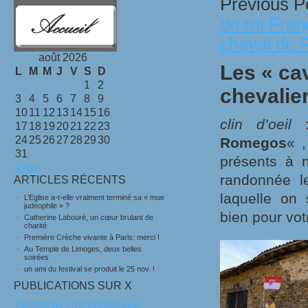
Previous P
du roi Fra
cheval de 
août 2026
Les « ca
L
M
M
J
V
S
D
1
2
chevalie
3
4
5
6
7
8
9
10
11
12
13
14
15
16
clin d’oeil
:
17
18
19
20
21
22
23
24
25
26
27
28
29
30
Romegos
« ,
31
présents à 
« Avr
randonnée l
ARTICLES RÉCENTS
laquelle on 
L’Eglise a-t-elle vraiment terminé sa « mue
judéophile » ?
bien pour vot
Catherine Labouré, un cœur brulant de
charité
Première Crèche vivante à Paris: merci !
Au Temple de Limoges, deux belles
soirées
un ami du festival se produit le 25 nov. !
PUBLICATIONS SUR X
Tweets by ChEocheDuval