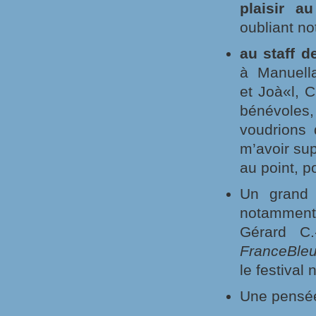
plaisir au
oubliant n
au staff d
à Manuella
et Joà«l, C
bénévoles,
voudrions
m’avoir sup
au point, p
Un grand
notamment
Gérard C
FranceBleu,
le festival 
Une pensée