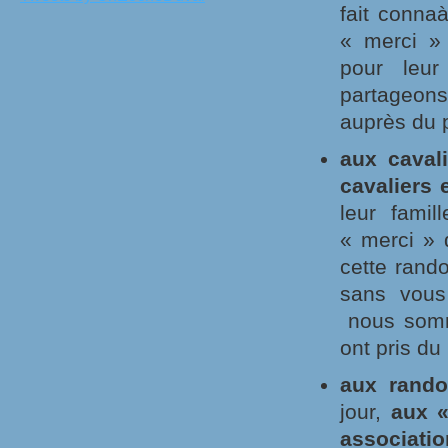
fait conna
« merci » 
pour leur
partageon
auprès du p
aux caval
cavaliers 
leur fami
« merci » d
cette rand
sans vous
nous somm
ont pris du 
aux rand
jour,
aux «
associati