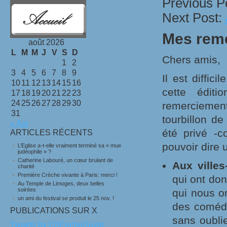
Previous P
Next Post:
Mes rem
août 2026
L
M
M
J
V
S
D
Chers amis,
1
2
3
4
5
6
7
8
9
Il est diffic
10
11
12
13
14
15
16
cette édit
17
18
19
20
21
22
23
24
25
26
27
28
29
30
remerciemen
31
tourbillon de
« Avr
été privé -
ARTICLES RÉCENTS
pouvoir dire 
L’Eglise a-t-elle vraiment terminé sa « mue
judéophile » ?
Catherine Labouré, un cœur brulant de
Aux villes
charité
Première Crèche vivante à Paris: merci !
qui ont do
Au Temple de Limoges, deux belles
soirées
qui nous o
un ami du festival se produit le 25 nov. !
des comédi
PUBLICATIONS SUR X
sans oublie
Tweets by ChEocheDuval