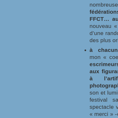
nombreus
fédératio
FFCT… au
nouveau « 
d’une rand
des plus ori
à chacun
mon « coe
escrimeur
aux figura
à l’artif
photograp
son et lum
festival 
spectacle 
« merci » 