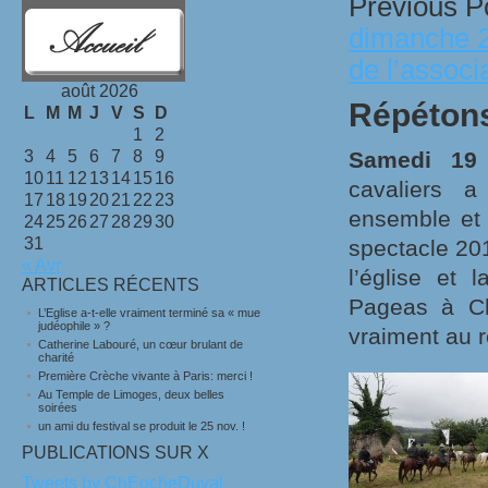
Previous P
dimanche 2
de l’associ
août 2026
Répétons
L
M
M
J
V
S
D
1
2
3
4
5
6
7
8
9
Samedi 19 
10
11
12
13
14
15
16
cavaliers a
17
18
19
20
21
22
23
ensemble et 
24
25
26
27
28
29
30
31
spectacle 201
« Avr
l’église et
ARTICLES RÉCENTS
Pageas à Ch
L’Eglise a-t-elle vraiment terminé sa « mue
judéophile » ?
vraiment au 
Catherine Labouré, un cœur brulant de
charité
Première Crèche vivante à Paris: merci !
Au Temple de Limoges, deux belles
soirées
un ami du festival se produit le 25 nov. !
PUBLICATIONS SUR X
Tweets by ChEocheDuval