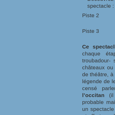
spectacle :
Piste 2
Piste 3
Ce spectacl
chaque éta
troubadour- 
châteaux ou 
de théâtre, à
légende de leu
censé parl
l’occitan
(il
probable mai
un spectacle