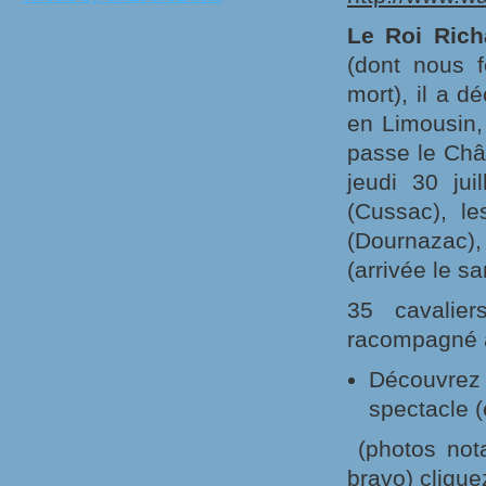
Le Roi Rich
(dont nous 
mort), il a d
en Limousin,
passe le Châ
jeudi 30 jui
(Cussac), l
(Dournazac),
(arrivée le s
35 cavalier
racompagné à
Découvre
spectacle 
(photos nota
bravo) clique