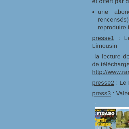
et offert par
une abond
rencensés
reproduire i
presse1
: Le
Limousin
la lecture d
de télécharge
http://www.ra
presse2
: Le 
press3
: Vale