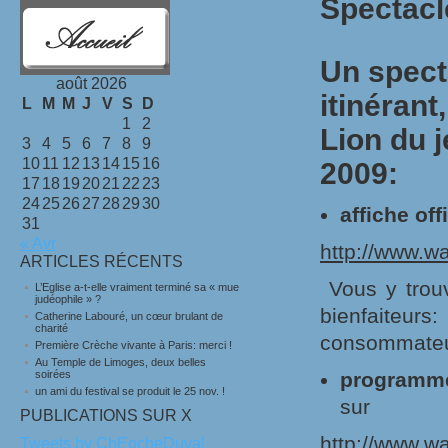
Spectacl
Un specta
août 2026
itinéran
L
M
M
J
V
S
D
1
2
Lion du
j
3
4
5
6
7
8
9
10
11
12
13
14
15
16
2009
:
17
18
19
20
21
22
23
24
25
26
27
28
29
30
affiche offi
31
« Avr
http://www.
ARTICLES RÉCENTS
Vous y trouv
L’Eglise a-t-elle vraiment terminé sa « mue
judéophile » ?
bienfaiteurs:
Catherine Labouré, un cœur brulant de
charité
consommateu
Première Crèche vivante à Paris: merci !
Au Temple de Limoges, deux belles
soirées
programme
un ami du festival se produit le 25 nov. !
sur
PUBLICATIONS SUR X
http://www.w
Tweets by ChEocheDuval