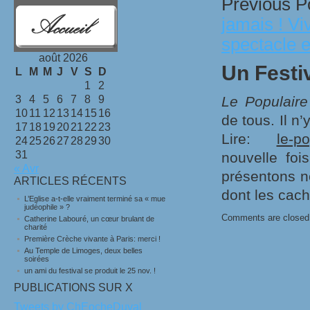
Previous P
jamais ! Vi
spectacle 
août 2026
Un Festi
L
M
M
J
V
S
D
1
2
3
4
5
6
7
8
9
Le Populaire
10
11
12
13
14
15
16
de tous. Il n’
17
18
19
20
21
22
23
Lire:
le-po
24
25
26
27
28
29
30
31
nouvelle foi
« Avr
présentons n
ARTICLES RÉCENTS
dont les cac
L’Eglise a-t-elle vraiment terminé sa « mue
judéophile » ?
Comments are closed
Catherine Labouré, un cœur brulant de
charité
Première Crèche vivante à Paris: merci !
Au Temple de Limoges, deux belles
soirées
un ami du festival se produit le 25 nov. !
PUBLICATIONS SUR X
Tweets by ChEocheDuval