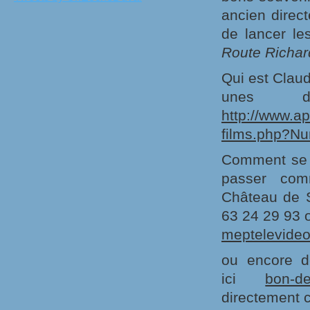
ancien dire
de lancer le
Route Richar
Qui est Clau
unes d
http://www.a
films.php?N
Comment se p
passer co
Château de S
63 24 29 93 
meptelevide
ou encore d
ici
bon-d
directement 