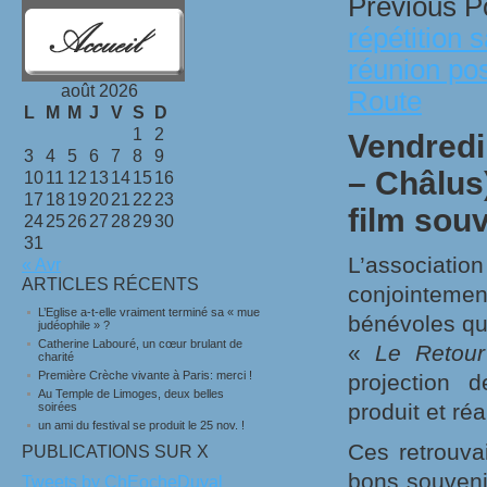
Previous P
répétition 
réunion pos
août 2026
Route
L
M
M
J
V
S
D
1
2
Vendredi
3
4
5
6
7
8
9
– Châlus
10
11
12
13
14
15
16
17
18
19
20
21
22
23
film sou
24
25
26
27
28
29
30
31
L’associat
« Avr
ARTICLES RÉCENTS
conjointemen
L’Eglise a-t-elle vraiment terminé sa « mue
bénévoles qui
judéophile » ?
Catherine Labouré, un cœur brulant de
«
Le Retou
charité
Première Crèche vivante à Paris: merci !
projection d
Au Temple de Limoges, deux belles
produit et r
soirées
un ami du festival se produit le 25 nov. !
Ces retrouva
PUBLICATIONS SUR X
bons souvenir
Tweets by ChEocheDuval